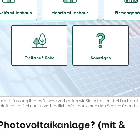
weifamilienhaus
Mehrfamilienhaus
Firmengeb
Freilandfläche
Sonstiges
der Erfassung Ihrer Wünsche verbinden wir Sie mit bis zu drei Fachpart
mplett kostenfrei und unverbindlich. Wir finanzieren den Service über die 
Photovoltaikanlage? (mit &