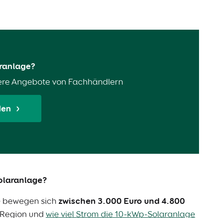
aranlage?
ere Angebote von Fachhändlern
den
Solaranlage?
e
bewegen sich
zwischen 3.000 Euro und 4.800
, Region und
wie viel Strom die 10-kWp-Solaranlage