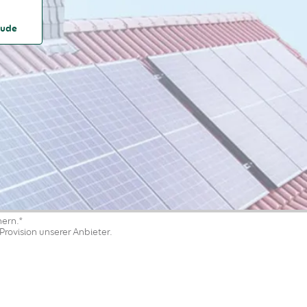
äude
nern.*
Provision unserer Anbieter.