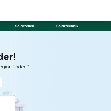
Solarzellen
Solartechnik
der!
egion finden.*