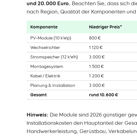
und 20.000 Euro.
Beachten Sie, dass sich d
nach Region, Qualität der Komponenten und 
Komponente
Niedriger Preis*
PV-Module (10 kWp)
800 €
Wechselrichter
1.120 €
Stromspeicher (12 kWh)
3.000 €
Montagesystem
1.500 €
Kabel / Elektrik
1.200 €
Planung & Installation
3.000 €
Gesamt
rund 10.600 €
Hinweis:
Die Module sind 2026 günstiger gew
Installationskosten den Hauptanteil der Ges
Handwerkerleistung, Gerüstbau, Verkabelun