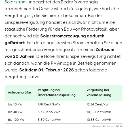
Solarstrom
ungeachtet des Bedarfs vorrangig
abzunehmen. Im Gesetz ist auch festgelegt, wie hoch die
Vergütung ist, die Sie hierfür bekommen. Bei der
Einspeisevergütung handelt es sich zwar nicht um eine
staatliche Förderung für den Bau von Photovoltaik, aber
Solarstromerzeugung dadurch
dennoch wird die
gefördert
. Für den eingespeisten Strom erhalten Sie einen
Zeitraum
festgeschriebenen Vergütungssatz für einen
von 20 Jahren
. Die Höhe Ihrer Einspeisevergütung richtet
sich danach, wann die PV Anlage in Betrieb genommen
Seit dem 01. Februar 2026
wurde.
gelten folgende
Vergütungssätze:
Vergütung bei
Vergütung bei
Anlagengröße
Überschusseinspeisung
Volleinspeisung
bis 10 kW
7,78 Cent/kWh
12,34 Cent/kWh
bis 40 kW
6,73 Cent/kWh
10,35 Cent/kWh
bis 100 kW
5,50 Cent/kWh
10,35 Cent/kWh
Stand: Februar 2026