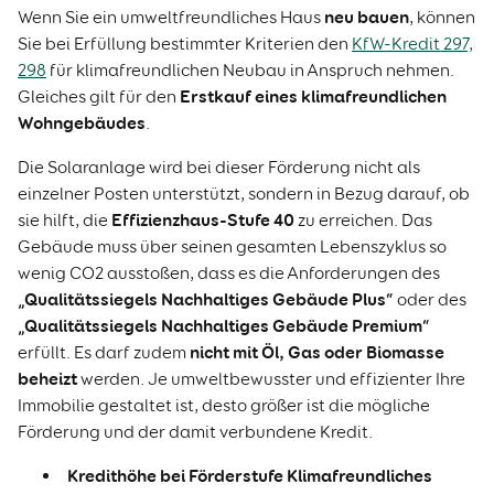
neu bauen
Wenn Sie ein umweltfreundliches Haus
, können
Sie bei Erfüllung bestimmter Kriterien den
KfW-Kredit 297,
298
für klimafreundlichen Neubau in Anspruch nehmen.
Erstkauf eines klimafreundlichen
Gleiches gilt für den
Wohngebäudes
.
Die Solaranlage wird bei dieser Förderung nicht als
einzelner Posten unterstützt, sondern in Bezug darauf, ob
Effizienz­haus-Stufe 40
sie hilft, die
zu erreichen. Das
Gebäude muss über seinen gesamten Lebenszyklus so
wenig CO2 ausstoßen, dass es die An­forderungen des
„Qualitäts­siegels Nachhaltiges Gebäude Plus“
oder des
„Qualitäts­siegels Nach­haltiges Gebäude Premium“
nicht mit Öl, Gas oder Biomasse
erfüllt. Es darf zudem
beheizt
werden. Je umweltbewusster und effizienter Ihre
Immobilie gestaltet ist, desto größer ist die mögliche
Förderung und der damit verbundene Kredit.
Kredithöhe bei Förderstufe Klimafreundliches