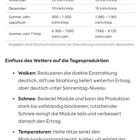
November
25 kWh/kWp
30 kWh/kWp
Dezember
10 kWh/kWp
15 kWh/kWp
Summe Jahr
900 – 1.000
1.080 – 1.160
spezifisch
kWh/kWp
kWh/kWp
6.300 – 7.000
7.560 – 8.120
Summe Jahr 7 kWp
kWh/Jahr
kWh/Jahr
Angaben sind Durchschnittswerte zur Orientierung und können abweichen.
Einfluss des Wetters auf die Tagesproduktion
Wolken:
Reduzieren die direkte Einstrahlung
deutlich; diffuse Strahlung liefert weiterhin Ertrag,
aber deutlich unter Sonnentag-Niveau.
Schnee:
Bedeckt Module und kann die Produktion
stark bis vollständig blockieren; rutschender
Schnee reinigt die Module teils und verbessert
danach den Ertrag.
Temperaturen:
Hohe Hitze senkt den
Modulwirkungsgrad leicht, kühle Luft erhöht ihn;