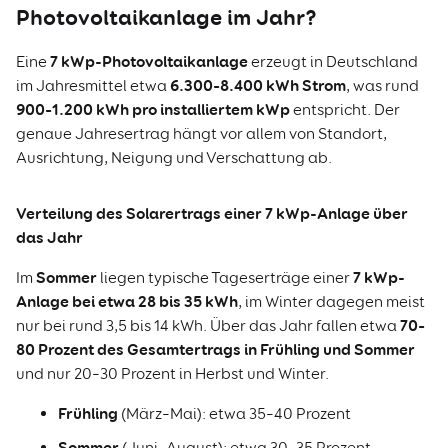
Photovoltaikanlage im Jahr?
7 kWp-Photovoltaikanlage
Eine
erzeugt in Deutschland
6.300–8.400 kWh Strom
im Jahresmittel etwa
, was rund
900–1.200 kWh pro installiertem kWp
entspricht. Der
genaue Jahresertrag hängt vor allem von Standort,
Ausrichtung, Neigung und Verschattung ab.
Verteilung des Solarertrags einer 7 kWp-Anlage über
das Jahr
Sommer
7 kWp-
Im
liegen typische Tageserträge einer
Anlage bei etwa 28 bis 35 kWh
, im Winter dagegen meist
70–
nur bei rund 3,5 bis 14 kWh. Über das Jahr fallen etwa
80 Prozent des Gesamtertrags in Frühling und Sommer
und nur 20–30 Prozent in Herbst und Winter.
Frühling
(März–Mai): etwa 35–40 Prozent
Sommer
(Juni–August): etwa 30–35 Prozent