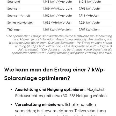
Saarland
1.145 kWh/kWp·Jahr
8.015 kWh/Jahr
Sachsen
1.109 kWh/kWp·Jahr
7.763 kWh/Jahr
Sachsen-Anhalt
1.102 kWh/kWp·Jahr
7.714 kWh/Jahr
Schleswig-Holstein
1.032 kWh/kWp·Jahr
7.224 kWh/Jahr
Thüringen
1.101 kWh/kWp·Jahr
7.707 kWh/Jahr
*Die spezifischen Erträge sind durchschnittliche Richtwerte zur Orientierung
und können je nach Standort, Ausrichtung, Neigung, Verschattung und
Wetter deutlich abweichen. Quellen: Echtsolar – PV-Ertrag im Jahr, Monat
und Tag (2025); Photovoltaik.one – PV-Ertrag-Tabelle 2025 – Tages- &
Jahresverlauf; **Der Jahresertrag der Anlage wurde berechnet als
spezifischer Mittelwert × 7 kWp; Rundung auf ganze kWh/kWp und kWh.
Wie kann man den Ertrag einer 7 kWp-
Solaranlage optimieren?
Ausrichtung und Neigung optimieren:
Möglichst
Südausrichtung mit etwa 30–35° Neigung wählen.
Verschattung minimieren:
Schattenquellen
vermeiden; bei unvermeidbarer Teilverschattung