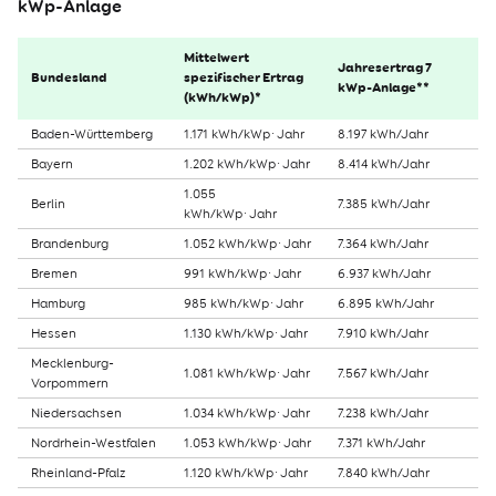
kWp-Anlage
Mittelwert
Jahresertrag 7
Bundesland
spezifischer Ertrag
kWp-Anlage**
(kWh/kWp)*
Baden-Württemberg
1.171 kWh/kWp·Jahr
8.197 kWh/Jahr
Bayern
1.202 kWh/kWp·Jahr
8.414 kWh/Jahr
1.055
Berlin
7.385 kWh/Jahr
kWh/kWp·Jahr
Brandenburg
1.052 kWh/kWp·Jahr
7.364 kWh/Jahr
Bremen
991 kWh/kWp·Jahr
6.937 kWh/Jahr
Hamburg
985 kWh/kWp·Jahr
6.895 kWh/Jahr
Hessen
1.130 kWh/kWp·Jahr
7.910 kWh/Jahr
Mecklenburg-
1.081 kWh/kWp·Jahr
7.567 kWh/Jahr
Vorpommern
Niedersachsen
1.034 kWh/kWp·Jahr
7.238 kWh/Jahr
Nordrhein-Westfalen
1.053 kWh/kWp·Jahr
7.371 kWh/Jahr
Rheinland-Pfalz
1.120 kWh/kWp·Jahr
7.840 kWh/Jahr