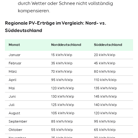
durch Wetter oder Schnee nicht vollständig
kompensieren.
Regionale PV-Erträge im Vergleich: Nord- vs.
Süddeutschland
Monat
Norddeutschland
Süddeutschland
Januar
15 kWh/kWp
20 kWh/kWp
Februar
35 kWh/kWp
45 kWh/kWp
März
70 kWh/kWp
80 kWh/kWp
April
95 kWh/kWp
110 kWh/kWp
Mai
120 kWh/kWp
135 kWh/kWp
Juni
130 kWh/kWp
145 kWh/kWp
Juli
125 kWh/kWp
140 kWh/kWp
August
105 kWh/kWp
120 kWh/kWp
September
85 kWh/kWp
95 kWh/kWp
Oktober
55 kWh/kWp
65 kWh/kWp