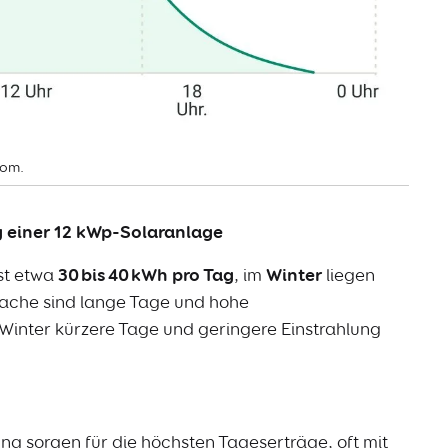
rom.
g einer 12 kWp-Solaranlage
st etwa
30 bis 40 kWh pro Tag
, im
Winter
liegen
sache sind lange Tage und hohe
inter kürzere Tage und geringere Einstrahlung
g sorgen für die höchsten Tageserträge, oft mit