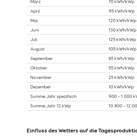
März
70 kWh/kWp
April
95 kWh/kWp
Mai
120 kWh/kWp
Juni
130 kWh/kWp
Juli
125 kWh/kWp
August
105 kWh/kWp
September
85 kWh/kWp
Oktober
55 kWh/kWp
November
25 kWh/kWp
Dezember
10 kWh/kWp
Summe Jahr spezifisch
900 – 1.000 
Summe Jahr 12 kWp
10.800 – 12.0
Einfluss des Wetters auf die Tagesprodukti