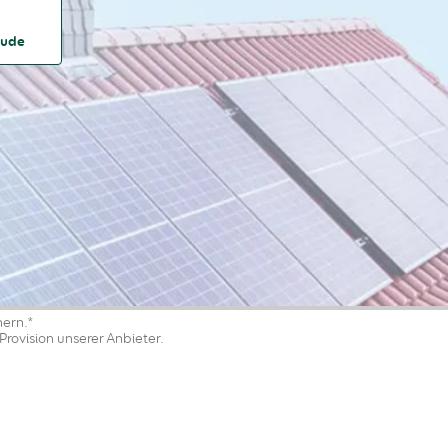
äude
nern.*
Provision unserer Anbieter.