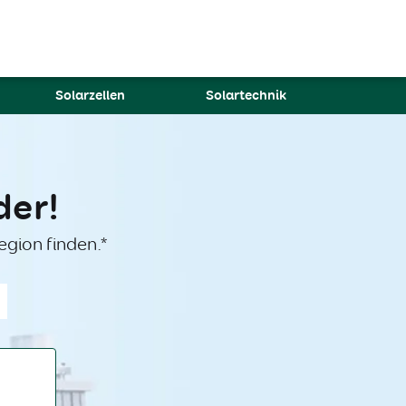
Solarzellen
Solartechnik
der!
egion finden.*